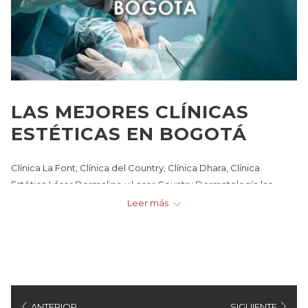
LAS MEJORES CLÍNICAS
ESTÉTICAS EN BOGOTÁ
Clínica La Font, Clínica del Country, Clínica Dhara, Clínica
Estética Láser Dermaline y Laser Country Dermatología las
mejores clínicas estéticas de Bogotá.
Leer más
El turismo de salud en Bogotá es una tendencia en alza en los
últimos años, y en particular, las clínicas estéticas son una de las
opciones para quienes visitan la ciudad en busca de servicios de
alta calidad.
En Bogotá, existen diversas clínicas y centros médicos que
ANTERIOR
SIGUIENTE